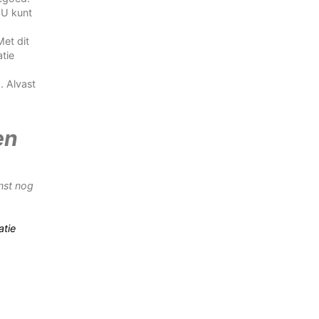
 U kunt
Met dit
tie
. Alvast
en
nst nog
atie