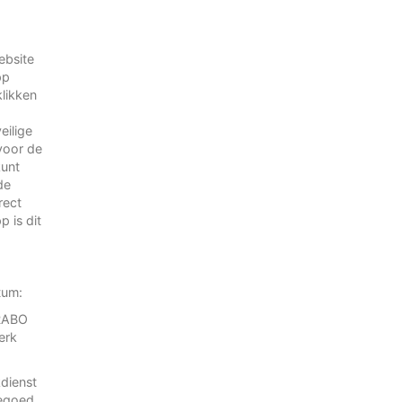
ebsite
pp
klikken
eilige
voor de
kunt
de
rect
 is dit
atum:
RABO
erk
kdienst
tegoed.