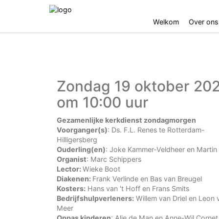
Welkom
Over ons
Zondag 19 oktober 20
om 10:00 uur
Gezamenlijke kerkdienst zondagmorgen
Voorganger(s)
: Ds. F.L. Renes te Rotterdam-
Hilligersberg
Ouderling(en)
: Joke Kammer-Veldheer en Martin
Organist
: Marc Schippers
Lector:
Wieke Boot
Diakenen:
Frank Verlinde en Bas van Breugel
Kosters:
Hans van 't Hoff en Frans Smits
Bedrijfshulpverleners:
Willem van Driel en Leon 
Meer
Oppas kinderen
: Alie de Man en Anne-Wil Cornet