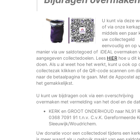
U kunt via deze w
of via onze kerka
middels een paar 
uw collectegeld
eenvoudig en op v
manier via uw saldotegoed of iDEAL overmaken 
aangegeven collectedoelen. Lees
HIER
hoe u dit 
doen. Als u al weet hoe het werkt, kunt u ook op 
collectezak klikken of de QR-code scannen om di
naar de betaalpagina te gaan. Met de Appostel app
het gemakkelijkst.
U kunt uw bijdragen ook via een overschrijving
overmaken met vermelding van het doel en de d
KERK en GROOT ONDERHOUD naar NL91 
0368 7091 91 t.n.v. C.v.K. Gereformeerde K
Sleeuwijk/Woudrichem.
Uw donatie voor een collectedoel tijdens een ker
is meer waard als u gebruik maakt van een saldo