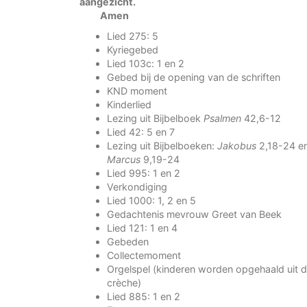
aangezicht.
Amen
Lied 275: 5
Kyriegebed
Lied 103c: 1 en 2
Gebed bij de opening van de schriften
KND moment
Kinderlied
Lezing uit Bijbelboek
Psalmen
42,6-12
Lied 42: 5 en 7
Lezing uit Bijbelboeken:
Jakobus
2,18-24 e
Marcus
9,19-24
Lied 995: 1 en 2
Verkondiging
Lied 1000: 1, 2 en 5
Gedachtenis mevrouw Greet van Beek
Lied 121: 1 en 4
Gebeden
Collectemoment
Orgelspel (kinderen worden opgehaald uit 
crèche)
Lied 885: 1 en 2