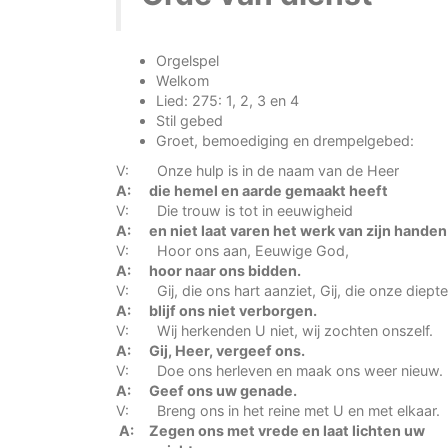
Orgelspel
Welkom
Lied: 275: 1, 2, 3 en 4
Stil gebed
Groet, bemoediging en drempelgebed:
V: Onze hulp is in de naam van de Heer
A: die hemel en aarde gemaakt heeft
V: Die trouw is tot in eeuwigheid
A: en niet laat varen het werk van zijn handen
V: Hoor ons aan, Eeuwige God,
A: hoor naar ons bidden.
V: Gij, die ons hart aanziet, Gij, die onze diepten
A: blijf ons niet verborgen.
V: Wij herkenden U niet, wij zochten onszelf.
A: Gij, Heer, vergeef ons.
V: Doe ons herleven en maak ons weer nieuw.
A: Geef ons uw genade.
V: Breng ons in het reine met U en met elkaar.
A: Zegen ons met vrede en laat lichten uw