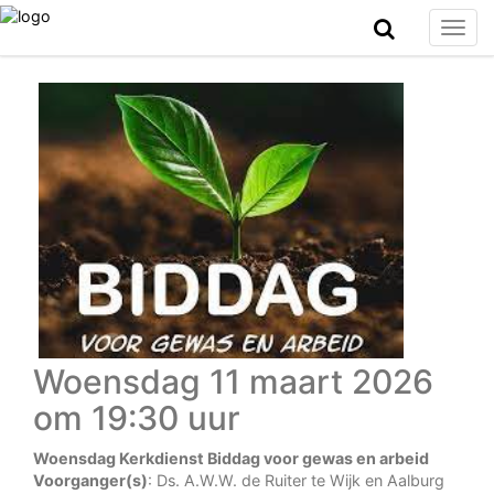
Togg
navig
Woensdag 11 maart 2026
om 19:30 uur
Woensdag Kerkdienst Biddag voor gewas en arbeid
Voorganger(s)
: Ds. A.W.W. de Ruiter te Wijk en Aalburg