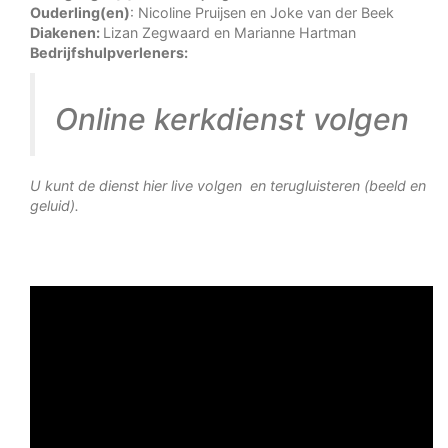
Ouderling(en)
: Nicoline Pruijsen en Joke van der Beek
Diakenen:
Lizan Zegwaard en Marianne Hartman
Bedrijfshulpverleners:
Online kerkdienst volgen
U kunt de dienst hier live volgen en terugluisteren (beeld en
geluid).