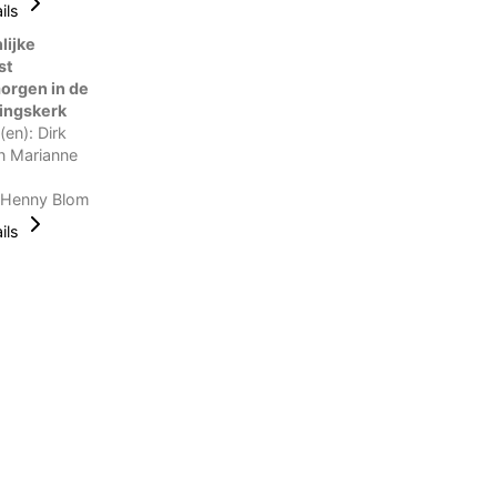
ils
ijke
st
rgen in de
ingskerk
(en): Dirk
en Marianne
: Henny Blom
ils