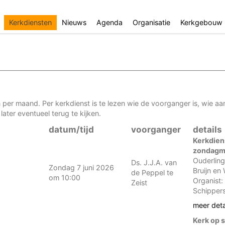
Kerkdiensten
Nieuws
Agenda
Organisatie
Kerkgebouw
per maand. Per kerkdienst is te lezen wie de voorganger is, wie aa
later eventueel terug te kijken.
datum/tijd
voorganger
details
Kerkdien
zondagm
Ouderling(
Ds. J.J.A. van
Zondag 7 juni 2026
Bruijn en
de Peppel te
om 10:00
Organist:
Zeist
Schipper
meer deta
Kerk op 