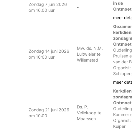
in de
Zondag 7 juni 2026
-
Ontmoet
om 16.00 uur
meer deta
Gezamenl
kerkdien
zondagmo
Ontmoet
Mw. ds. N.M.
Ouderling
Zondag 14 juni 2026
Luitwieler te
Pruijsen e
om 10:00 uur
Willemstad
van der 
Organist:
Schipper
meer deta
Kerkdien
zondagmo
Ontmoet
Ds. P.
Ouderling
Zondag 21 juni 2026
Vellekoop te
Kammer e
om 10:00
Maarssen
Organist:
Kuiper