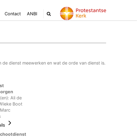
Contact
ANBI
n de dienst meewerken en wat de orde van dienst is.
st
orgen
en): Ali de
 Wieke Boot
 Marc
s
ils
schootdienst