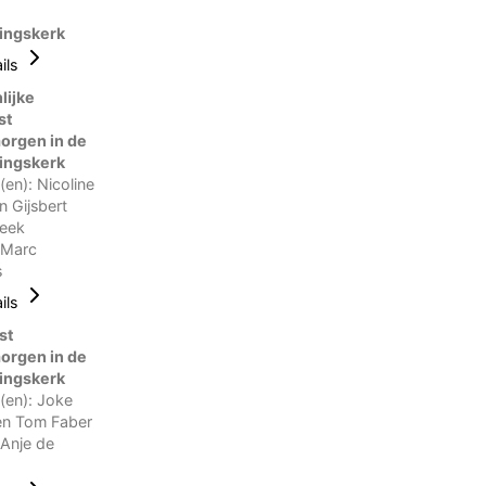
ingskerk
ils
ijke
st
rgen in de
ingskerk
(en): Nicoline
n Gijsbert
Beek
 Marc
s
ils
st
rgen in de
ingskerk
(en): Joke
n Tom Faber
 Anje de