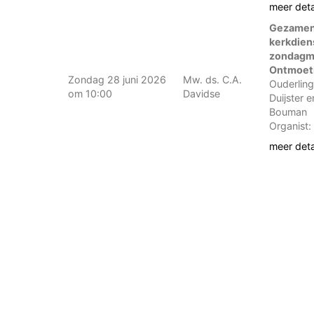
meer deta
Gezamenl
kerkdien
zondagmo
Ontmoet
Zondag 28 juni 2026
Mw. ds. C.A.
Ouderling
om 10:00
Davidse
Duijster 
Bouman
Organist
meer deta