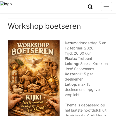
Togg
navig
Workshop boetseren
Datum:
donderdag 5 en
12 februari 2026
Tijd:
20.00 uur
Plaats:
Trefpunt
Leiding:
Saskia Krock en
José Schoemans
Kosten:
€15 per
deelnemer
Let op:
max 15
deelnemers, opgave
verplicht
Thema is gebaseerd op
het laatste hoofdstuk uit
de visienota -“ Midden in