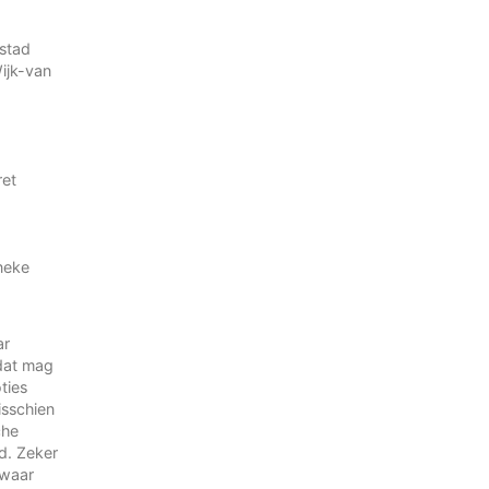
mstad
ijk-van
ret
neke
ar
 dat mag
ties
isschien
che
d. Zeker
 waar