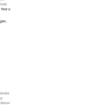
itale
r hoe u
ggen.
n
ebsite
pp
klikken