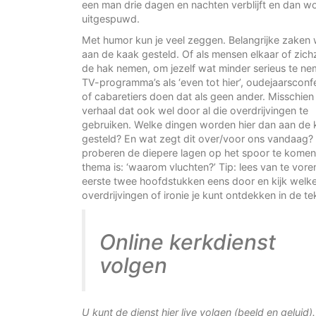
een man drie dagen en nachten verblijft en dan w
uitgespuwd.
Met humor kun je veel zeggen. Belangrijke zaken
aan de kaak gesteld. Of als mensen elkaar of zich
de hak nemen, om jezelf wat minder serieus te ne
TV-programma’s als ‘even tot hier’, oudejaarscon
of cabaretiers doen dat als geen ander. Misschien 
verhaal dat ook wel door al die overdrijvingen te
gebruiken. Welke dingen worden hier dan aan de 
gesteld? En wat zegt dit over/voor ons vandaag?
proberen de diepere lagen op het spoor te komen
thema is: ‘waarom vluchten?’ Tip: lees van te vore
eerste twee hoofdstukken eens door en kijk welk
overdrijvingen of ironie je kunt ontdekken in de te
Online kerkdienst
volgen
U kunt de dienst hier live volgen (beeld en geluid)