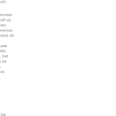
ordt
 worden
zelf op
men.
ferences
doet dit
kaak
 We
. Het
n de
e
kst.
. Na