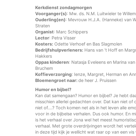
Kerkdienst zondagmorgen
Voorganger(s)
: Mw. ds. N.M. Luitwieler te Wille
Ouderling(en)
: Mevrouw H.J.A. (Hanneke) van W
Straten
Organist
: Marc Schippers
Lector
: Petra Visser
Kosters:
Odette Verhoef en Bas Slagmolen
Bedrijfshulpverleners:
Hans van ‘t Hoff en Marg
Hakkers
Oppas kinderen
: Natasja Eveleens en Marina van
Bruchem
Koffieverzorging
: Ienze, Margret, Herman en An
Bloemengroet naar:
de heer J. Pruissen
Humor en bijbel?
Kan dat samengaan? Humor en bijbel? Je hebt da
misschien allerlei gedachten over. Dat kan niet of
niet of.…? Toch komen net als in het leven alle emo
voor in de bijbelse verhalen. Dus ook humor. En m
is het verhaal over Jona wel het meest humoristis
verhaal. Met grote overdrijvingen wordt het vertel
in deze tijd kijk je wellicht wat raar op van een vis