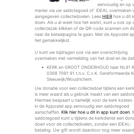
eenvoudig en op v
manier via uw saldotegoed of iDEAL overmaken 
aangegeven collectedoelen. Lees
HIER
hoe u dit 
doen. Als u al weet hoe het werkt, kunt u ook op 
collectezak klikken of de QR-code scannen om di
naar de betaalpagina te gaan. Met de Appostel app
het gemakkelijkst.
U kunt uw bijdragen ook via een overschrijving
overmaken met vermelding van het doel en de d
KERK en GROOT ONDERHOUD naar NL91 
0368 7091 91 t.n.v. C.v.K. Gereformeerde K
Sleeuwijk/Woudrichem.
Uw donatie voor een collectedoel tijdens een ker
is meer waard als u gebruik maakt van een saldo
Hiermee bespaart u namelijk voor de kerk kosten.
in de Appostel app eenvoudig een saldotegoed
aanschaffen.
Klik hier hoe u dit in app kunt doen
. 
saldotegoed kunt u tijdens de kerkdienst een dona
doen voor de collectedoelen, zonder een iDEAL-
betaling. Uw gift wordt daardoor nog meer waard