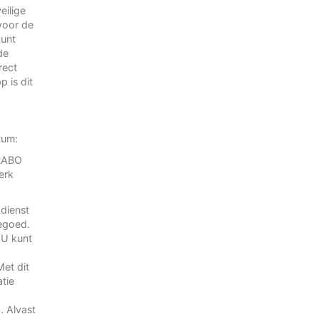
eilige
voor de
kunt
de
rect
 is dit
atum:
RABO
erk
kdienst
tegoed.
 U kunt
Met dit
tie
. Alvast